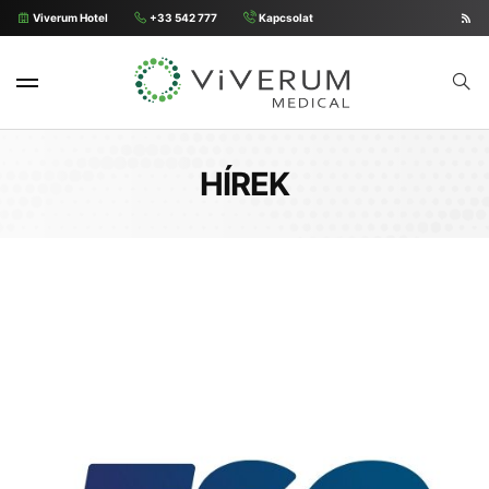
Viverum Hotel
+33 542 777
Kapcsolat
HÍREK