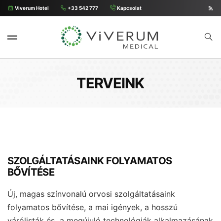
Viverum Hotel
+33 542 777
Kapcsolat
TERVEINK
SZOLGÁLTATÁSAINK FOLYAMATOS
BŐVÍTÉSE
Új, magas színvonalú orvosi szolgáltatásaink
folyamatos bővítése, a mai igények, a hosszú
várólisták és a megújuló technológiák alkalmazásának