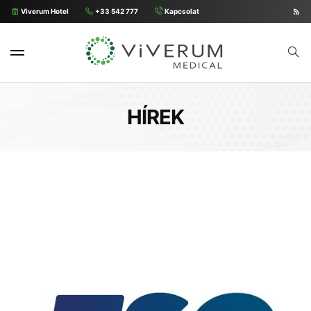
Viverum Hotel
+33 542 777
Kapcsolat
HÍREK